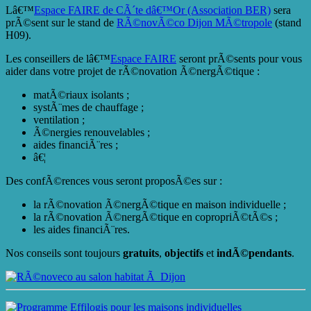
Lâ€™
Espace FAIRE de CÃ´te dâ€™Or (Association BER)
sera
prÃ©sent sur le stand de
RÃ©novÃ©co Dijon MÃ©tropole
(stand
H09).
Les conseillers de lâ€™
Espace FAIRE
seront prÃ©sents pour vous
aider dans votre projet de rÃ©novation Ã©nergÃ©tique :
matÃ©riaux isolants ;
systÃ¨mes de chauffage ;
ventilation ;
Ã©nergies renouvelables ;
aides financiÃ¨res ;
â€¦
Des confÃ©rences vous seront proposÃ©es sur :
la rÃ©novation Ã©nergÃ©tique en maison individuelle ;
la rÃ©novation Ã©nergÃ©tique en copropriÃ©tÃ©s ;
les aides financiÃ¨res.
Nos conseils sont toujours
gratuits
,
objectifs
et
indÃ©pendants
.