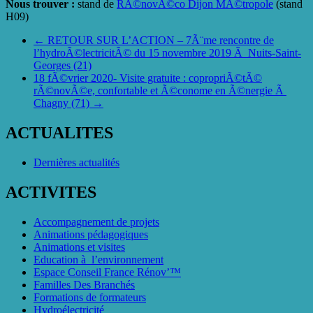
Nous trouver :
stand de
RÃ©novÃ©co Dijon MÃ©tropole
(stand
H09)
←
RETOUR SUR L’ACTION – 7Ã¨me rencontre de
l’hydroÃ©lectricitÃ© du 15 novembre 2019 Ã Nuits-Saint-
Georges (21)
18 fÃ©vrier 2020- Visite gratuite : copropriÃ©tÃ©
rÃ©novÃ©e, confortable et Ã©conome en Ã©nergie Ã
Chagny (71)
→
ACTUALITES
Dernières actualités
ACTIVITES
Accompagnement de projets
Animations pédagogiques
Animations et visites
Education à l’environnement
Espace Conseil France Rénov’™
Familles Des Branchés
Formations de formateurs
Hydroélectricité