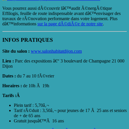
Vous pourrez aussi dÃ©couvrir lâ€™audit Ã©nergÃ©tique
Effilogis, feuille de route indispensable avant dâ€™envisager des
travaux de rÃ©novation performante dans votre logement. Plus
dâ€™informations
sur la page dÃ©diÃ©e de notre site
.
INFOS PRATIQUES
Site du salon :
www.salonhabitatdijon.com
Lieu :
Parc des expositions â€“ 3 boulevard de Champagne 21 000
Dijon
Dates :
du 7 au 10 fÃ©vrier
Horaires :
de 10h Ã 19h
Tarifs :Â
Plein tarif : 5,70â‚¬
Tarif rÃ©duit : 3,50â‚¬ pour jeunes de 17 Ã 25 ans et seniors
de + de 65 ans
Gratuit jusquâ€™Ã 16 ans