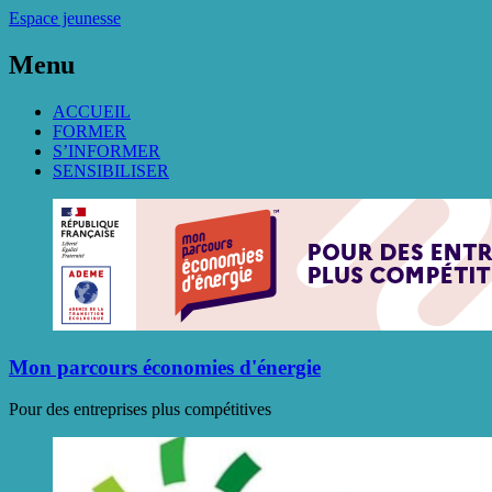
Espace jeunesse
Menu
ACCUEIL
FORMER
S’INFORMER
SENSIBILISER
Mon parcours économies d'énergie
Pour des entreprises plus compétitives