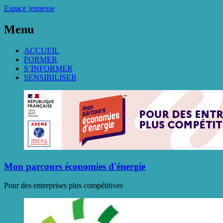
Espace jeunesse
Menu
ACCUEIL
FORMER
S’INFORMER
SENSIBILISER
Mon parcours économies d'énergie
Pour des entreprises plus compétitives