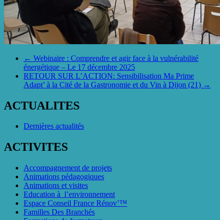
←
Webinaire : Comprendre et agir face à la vulnérabilité
énergétique – Le 17 décembre 2025
RETOUR SUR L’ACTION: Sensibilisation Ma Prime
Adapt’ à la Cité de la Gastronomie et du Vin à Dijon (21)
→
ACTUALITES
Dernières actualités
ACTIVITES
Accompagnement de projets
Animations pédagogiques
Animations et visites
Education à l’environnement
Espace Conseil France Rénov’™
Familles Des Branchés