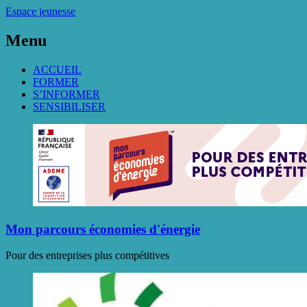
Espace jeunesse
Menu
ACCUEIL
FORMER
S’INFORMER
SENSIBILISER
Mon parcours économies d'énergie
Pour des entreprises plus compétitives