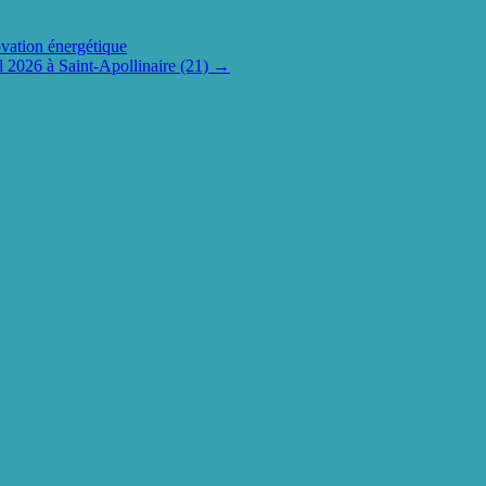
vation énergétique
026 à Saint-Apollinaire (21)
→