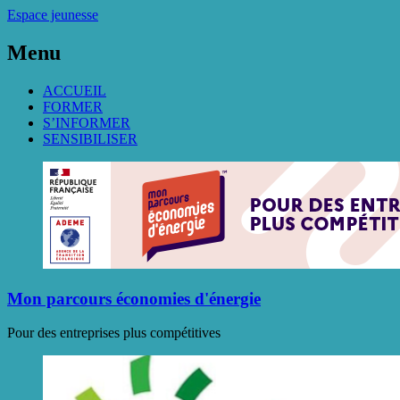
Espace jeunesse
Menu
ACCUEIL
FORMER
S’INFORMER
SENSIBILISER
Mon parcours économies d'énergie
Pour des entreprises plus compétitives