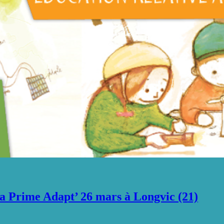
rime Adapt’ 26 mars à Longvic (21)