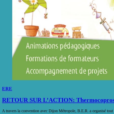
ERE
RETOUR SUR L’ACTION: Thermocopros
A travers la convention avec Dijon Métropole, B.E.R. a organisé tout 