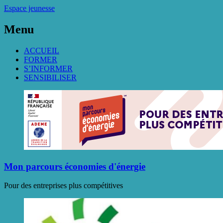
Espace jeunesse
Menu
ACCUEIL
FORMER
S’INFORMER
SENSIBILISER
Mon parcours économies d'énergie
Pour des entreprises plus compétitives