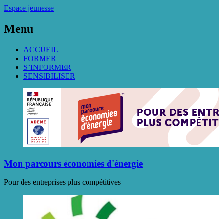
Espace jeunesse
Menu
ACCUEIL
FORMER
S’INFORMER
SENSIBILISER
Mon parcours économies d'énergie
Pour des entreprises plus compétitives