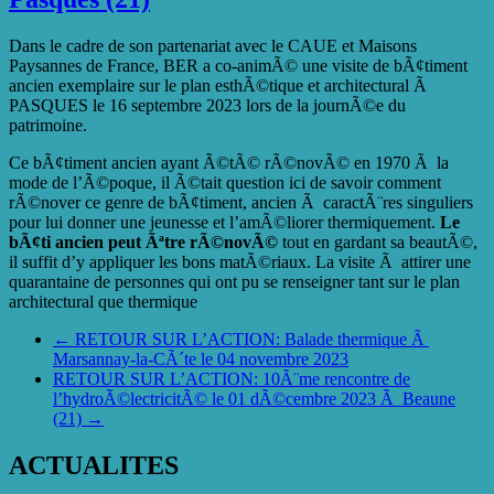
Dans le cadre de son partenariat avec le CAUE et Maisons
Paysannes de France, BER a co-animÃ© une visite de bÃ¢timent
ancien exemplaire sur le plan esthÃ©tique et architectural Ã
PASQUES le 16 septembre 2023 lors de la journÃ©e du
patrimoine.
Ce bÃ¢timent ancien ayant Ã©tÃ© rÃ©novÃ© en 1970 Ã la
mode de l’Ã©poque, il Ã©tait question ici de savoir comment
rÃ©nover ce genre de bÃ¢timent, ancien Ã caractÃ¨res singuliers
pour lui donner une jeunesse et l’amÃ©liorer thermiquement.
Le
bÃ¢ti ancien
peut Ãªtre
rÃ©novÃ©
tout en gardant sa beautÃ©,
il suffit d’y appliquer les bons matÃ©riaux. La visite Ã attirer une
quarantaine de personnes qui ont pu se renseigner tant sur le plan
architectural que thermique
←
RETOUR SUR L’ACTION: Balade thermique Ã
Marsannay-la-CÃ´te le 04 novembre 2023
RETOUR SUR L’ACTION: 10Ã¨me rencontre de
l’hydroÃ©lectricitÃ© le 01 dÃ©cembre 2023 Ã Beaune
(21)
→
ACTUALITES