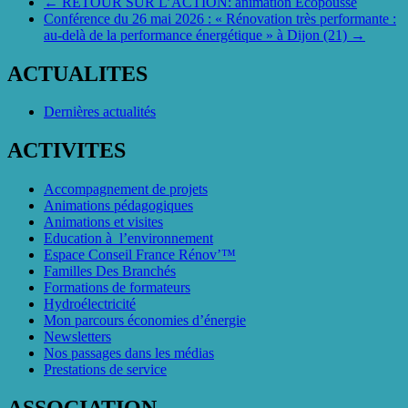
←
RETOUR SUR L’ACTION: animation Ecopousse
Conférence du 26 mai 2026 : « Rénovation très performante :
au-delà de la performance énergétique » à Dijon (21)
→
ACTUALITES
Dernières actualités
ACTIVITES
Accompagnement de projets
Animations pédagogiques
Animations et visites
Education à l’environnement
Espace Conseil France Rénov’™
Familles Des Branchés
Formations de formateurs
Hydroélectricité
Mon parcours économies d’énergie
Newsletters
Nos passages dans les médias
Prestations de service