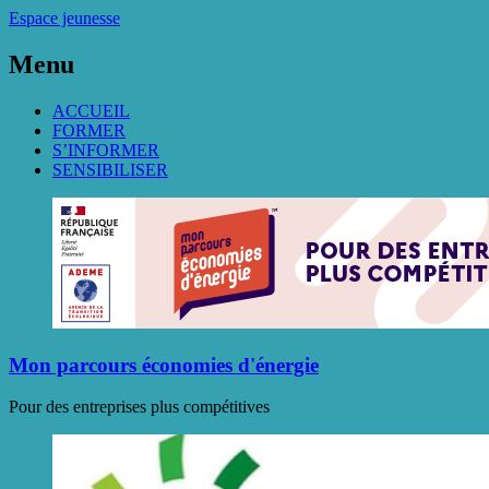
Espace jeunesse
Menu
ACCUEIL
FORMER
S’INFORMER
SENSIBILISER
Mon parcours économies d'énergie
Pour des entreprises plus compétitives