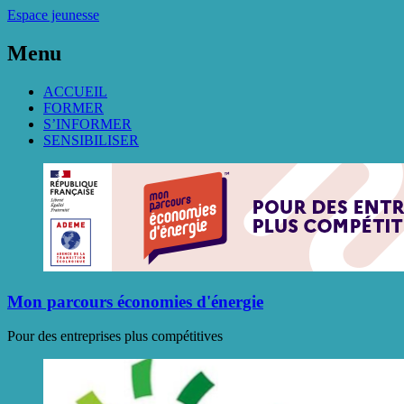
Espace jeunesse
Menu
ACCUEIL
FORMER
S’INFORMER
SENSIBILISER
Mon parcours économies d'énergie
Pour des entreprises plus compétitives