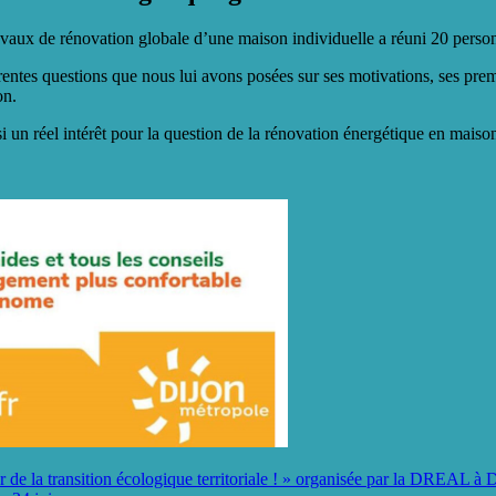
avaux de rénovation globale d’une maison individuelle a réuni 20 perso
érentes questions que nous lui avons posées sur ses motivations, ses pr
on.
 un réel intérêt pour la question de la rénovation énergétique en maison
 transition écologique territoriale ! » organisée par la DREAL à D